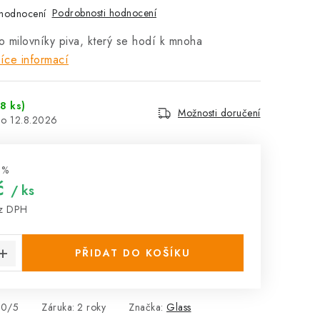
Podrobnosti hodnocení
hodnocení
o milovníky piva, který se hodí k mnoha
íce informací
8 ks)
Možnosti doručení
12.8.2026
 %
č
/ ks
ez DPH
:
PŘIDAT DO KOŠÍKU
10/5
Záruka
:
2 roky
Značka:
Glass