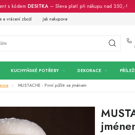
ment s kódem
DESITKA
– Sleva platí při nákupu nad 350,-!
 a vrácení zboží
Jak nakupovat
Dřeviny a certifikáty
Pro
KUCHYŇSKÉ POTŘEBY
DEKORACE
PŘÍLEŽ
enice
MUSTACHE - Pivní půllitr se jménem
MUSTAC
jméne