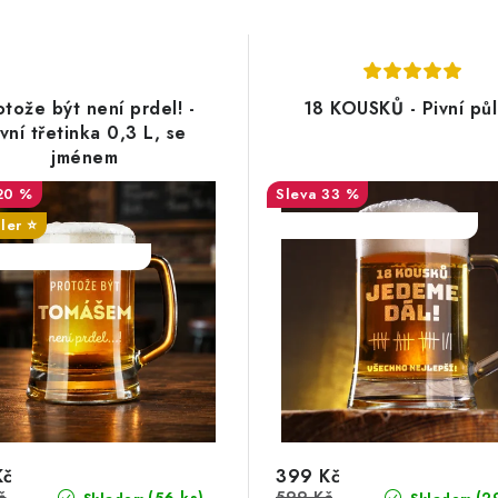
otože být není prdel! -
18 KOUSKŮ - Pivní půll
vní třetinka 0,3 L, se
jménem
20 %
33 %
ler ⭐️
SALECODE:DESITKA:10:%
ODE:DESITKA:10:%
Kč
399 Kč
č
599 Kč
(56 ks)
(2