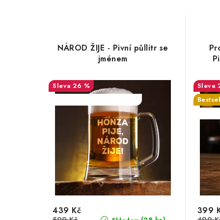
NÁROD ŽIJE - Pivní půllitr se
Pr
jménem
Pi
26 %
SALECODE:DESITKA:10:%
Bestsel
SALEC
439 Kč
399 
599 Kč
499 K
(28 ks)