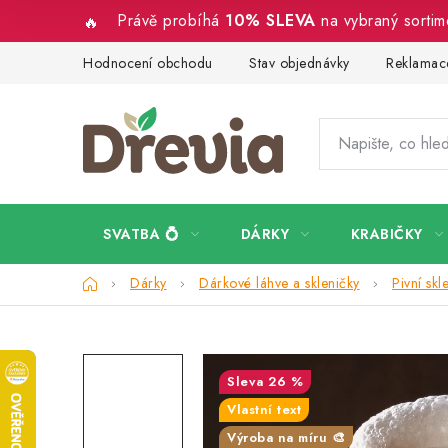
Přejít
Právě probíhá
10% SLEVA
na vybraný sorti
na
obsah
Hodnocení obchodu
Stav objednávky
Reklamace
SVATBA 💍
DÁRKY
KRABIČKY
Domů
Dárky
Dárkové láhve a skleničky
Pivní skl
26 %
Vlastní text
Výroba na míru 🎨