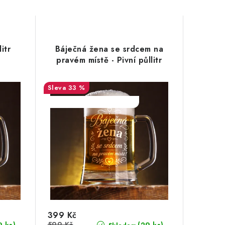
itr
Báječná žena se srdcem na
pravém místě - Pivní půllitr
33 %
SALECODE:DESITKA:10:%
399 Kč
599 Kč
9 ks)
(29 ks)