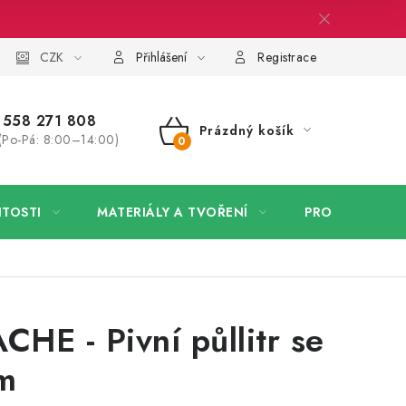
 firmy
CZK
Velkoobchod
Kontakt
Přihlášení
Registrace
558 271 808
Prázdný košík
(Po-Pá: 8:00–14:00)
NÁKUPNÍ
KOŠÍK
ITOSTI
MATERIÁLY A TVOŘENÍ
PRO FIRMY
HE - Pivní půllitr se
m