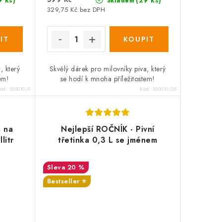
Skladem
329,75 Kč bez DPH
, který
Skvělý dárek pro milovníky piva, který
em!
se hodí k mnoha příležitostem!
ód:
S00010/9
Kód:
S00010/25
m na
Nejlepší ROČNÍK - Pivní
litr
třetinka 0,3 L se jménem
20 %
Bestseller ⭐️
SALECODE:DESITKA:10:%