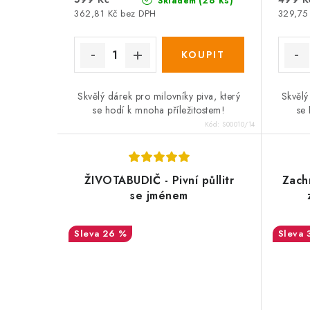
Skladem
362,81 Kč bez DPH
329,75
Skvělý dárek pro milovníky piva, který
Skvělý
se hodí k mnoha příležitostem!
se 
Kód:
S00010/14
ŽIVOTABUDIČ - Pivní půllitr
Zachr
se jménem
26 %
SALECODE:DESITKA:10:%
SALEC