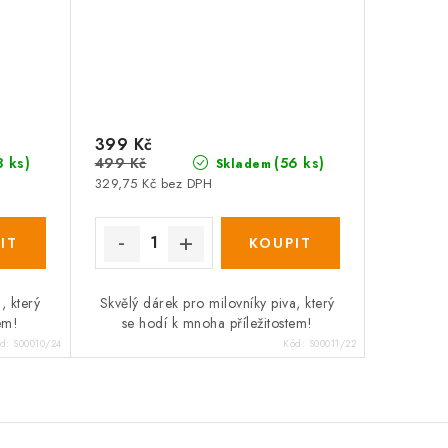
399 Kč
499 Kč
8 ks)
(56 ks)
Skladem
329,75 Kč bez DPH
, který
Skvělý dárek pro milovníky piva, který
em!
se hodí k mnoha příležitostem!
ód:
S00010/24
Kód:
S00011/22