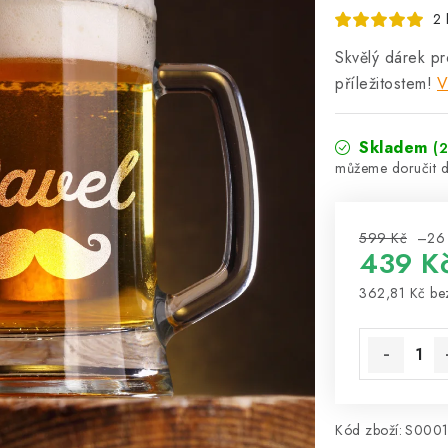
2 
Skvělý dárek pr
příležitostem!
V
Skladem
(2
599 Kč
–26
439 K
362,81 Kč b
Měrná cena
Kód zboží:
S000