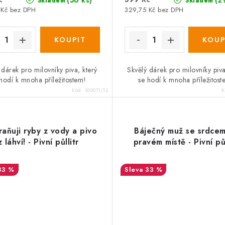
Skladem
Skladem
 Kč bez DPH
329,75 Kč bez DPH
 dárek pro milovníky piva, který
Skvělý dárek pro milovníky piva
hodí k mnoha příležitostem!
se hodí k mnoha příležitost
Kód:
S00011/12
K
aňuji ryby z vody a pivo
Báječný muž se srdce
z láhví! - Pivní půllitr
pravém místě - Pivní půl
33 %
33 %
ODE:DESITKA:10:%
SALECODE:DESITKA:10:%