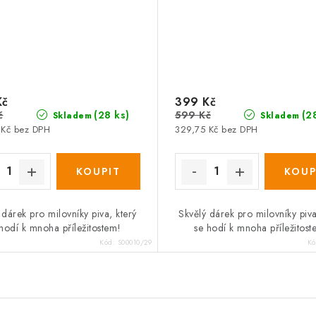
Kč
399 Kč
č
599 Kč
(28 ks)
(2
Skladem
Skladem
 Kč bez DPH
329,75 Kč bez DPH
 dárek pro milovníky piva, který
Skvělý dárek pro milovníky piva
hodí k mnoha příležitostem!
se hodí k mnoha příležitost
Kód:
S00010/29
K