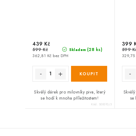
439 Kč
399 
599 Kč
599 K
(28 ks)
Skladem
362,81 Kč bez DPH
329,75
Skvělý dárek pro milovníky piva, který
Skvělý
se hodí k mnoha příležitostem!
se 
Kód:
S00010/3