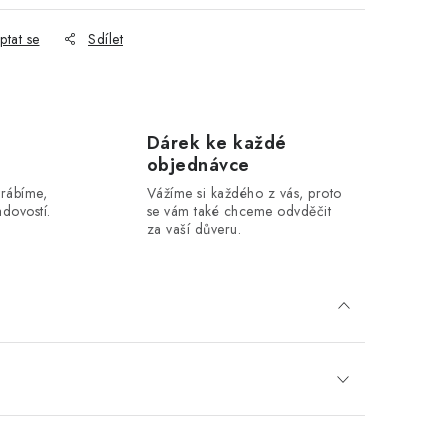
ptat se
Sdílet
Dárek ke každé
objednávce
yrábíme,
Vážíme si každého z vás, proto
dovostí.
se vám také chceme odvděčit
za vaší důveru.