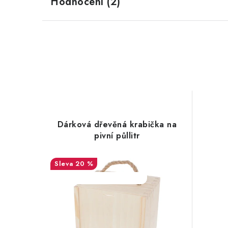
Hodnocení (2)
Dárková dřevěná krabička na
pivní půllitr
20 %
SALECODE:DESITKA:10:%