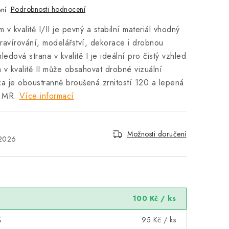
Podrobnosti hodnocení
ní
v kvalitě I/II je pevný a stabilní materiál vhodný
gravírování, modelářství, dekorace i drobnou
edová strana v kvalitě I je ideální pro čistý vzhled
 v kvalitě II může obsahovat drobné vizuální
ka je oboustranně broušená zrnitostí 120 a lepená
m MR.
Více informací
Možnosti doručení
.2026
100 Kč
/ ks
%
95 Kč
/ ks