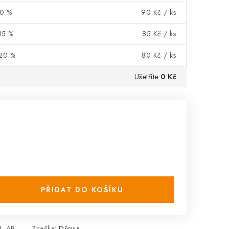
10 %
90 Kč
/ ks
15 %
85 Kč
/ ks
 20 %
80 Kč
/ ks
Ušetříte
0 Kč
PŘIDAT DO KOŠÍKU
3_AB
Značka:
Dřevia