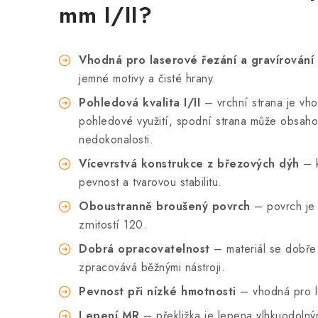
mm I/II?
Vhodná pro laserové řezání a gravírování
jemné motivy a čisté hrany.
Pohledová kvalita I/II
– vrchní strana je vho
pohledové využití, spodní strana může obsaho
nedokonalosti.
Vícevrstvá konstrukce z březových dýh
– k
pevnost a tvarovou stabilitu.
Oboustranně broušený povrch
– povrch je 
zrnitostí 120.
Dobrá opracovatelnost
– materiál se dobře 
zpracovává běžnými nástroji.
Pevnost při nízké hmotnosti
– vhodná pro l
Lepení MR
– překližka je lepena vlhkuodolný