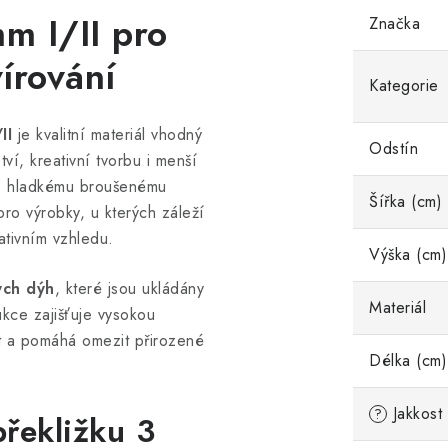
m I/II pro
Značka
írování
Kategorie
II
je kvalitní materiál vhodný
Odstín
ví, kreativní tvorbu i menší
 I, hladkému broušenému
Šířka (cm)
 pro výrobky, u kterých záleží
ativním vzhledu.
Výška (cm)
ých dýh
, které jsou ukládány
Materiál
kce zajišťuje vysokou
t a pomáhá omezit přirozené
Délka (cm)
Jakkost
?
překližku 3