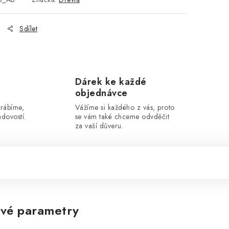
Sdílet
Dárek ke každé
objednávce
yrábíme,
Vážíme si každého z vás, proto
dovostí.
se vám také chceme odvděčit
za vaší důveru.
vé parametry