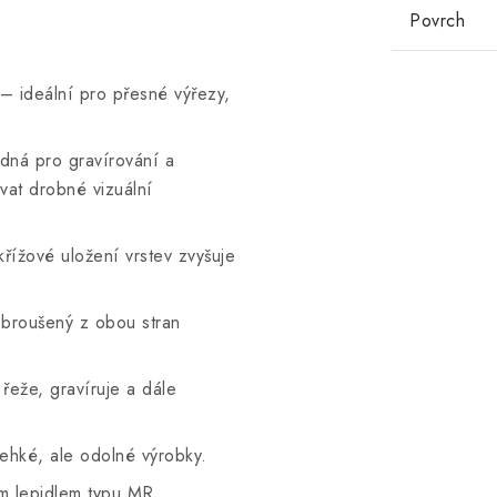
Povrch
– ideální pro přesné výřezy,
dná pro gravírování a
vat drobné vizuální
řížové uložení vrstev zvyšuje
broušený z obou stran
řeže, gravíruje a dále
ehké, ale odolné výrobky.
m lepidlem typu MR.