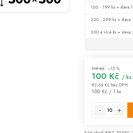
100 - 199 ks = sleva 
200 - 299 ks = sleva 
300 a více ks = sleva
119 Kč
–15 %
100 Kč
/ ks
82,64 Kč bez DPH
Měrná cena:
100 Kč / 1 ks
Kód zboží:
BRIZ_50X50_