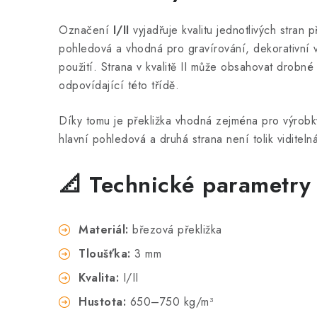
Označení
I/II
vyjadřuje kvalitu jednotlivých stran př
pohledová a vhodná pro gravírování, dekorativní vý
použití. Strana v kvalitě II může obsahovat drobné
odpovídající této třídě.
Díky tomu je překližka vhodná zejména pro výrobky
hlavní pohledová a druhá strana není tolik viditeln
📐 Technické parametry
Materiál:
březová překližka
Tloušťka:
3 mm
Kvalita:
I/II
Hustota:
650–750 kg/m³