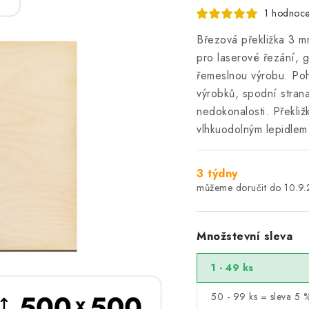
1 hodnoce
Březová překližka 3 mm 
pro laserové řezání, 
řemeslnou výrobu. Pohl
výrobků, spodní strana
nedokonalosti. Překliž
vlhkuodolným lepidle
3 týdny
10.9
Množstevní sleva
1 - 49 ks
50 - 99 ks = sleva 5 