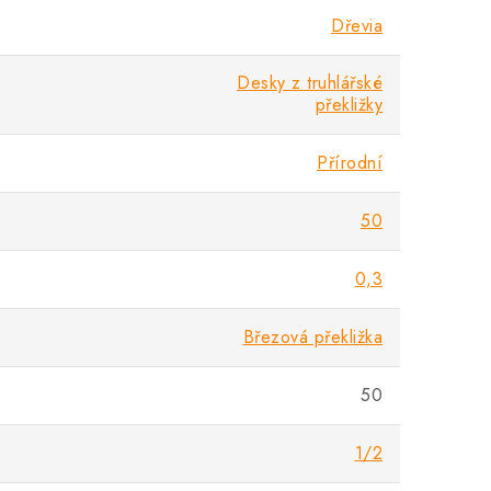
Dřevia
Desky z truhlářské
překližky
Přírodní
50
0,3
Březová překližka
50
1/2