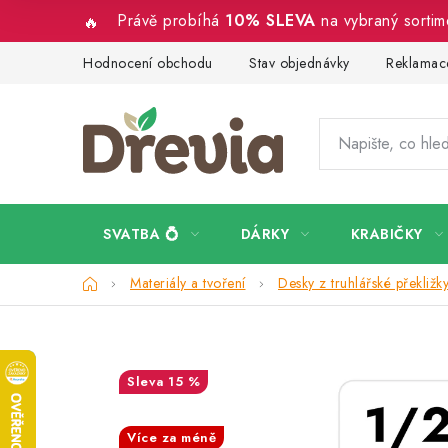
Přejít
Právě probíhá
10% SLEVA
na vybraný sorti
na
obsah
Hodnocení obchodu
Stav objednávky
Reklamace
SVATBA 💍
DÁRKY
KRABIČKY
Domů
Materiály a tvoření
Desky z truhlářské překližk
15 %
SALECODE:DESITKA:10:%
Více za méně