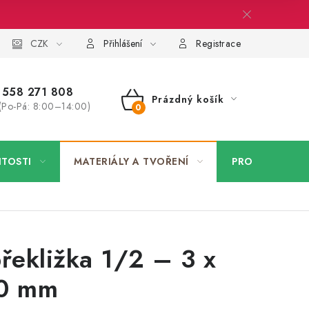
 firmy
CZK
Velkoobchod
Kontakt
Přihlášení
Registrace
558 271 808
Prázdný košík
(Po-Pá: 8:00–14:00)
NÁKUPNÍ
KOŠÍK
ITOSTI
MATERIÁLY A TVOŘENÍ
PRO FIRMY
řekližka 1/2 – 3 x
00 mm