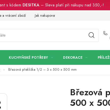
ment s kódem
DESITKA
– Sleva platí při nákupu nad 350,-!
 a vrácení zboží
Jak nakupovat
Dřeviny a certifikáty
Pro
KUCHYŇSKÉ POTŘEBY
DEKORACE
PŘÍLEŽ
y
Březová překližka 1/2 – 3 x 500 x 500 mm
Březová p
500 x 5