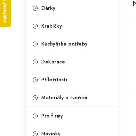
P
K
Přeskočit
Dárky
kategorie
a
o
t
s
Krabičky
e
t
g
Kuchyňské potřeby
r
o
a
r
Dekorace
n
i
Příležitosti
e
n
í
Materiály a tvoření
p
Pro firmy
a
n
Novinky