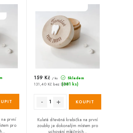
SALECODE:DESITKA:10:%
:%
159 Kč
m
Skladem
/ ks
(381 ks)
131,40 Kč bez DPH
 na první
Kulatá dřevěná krabička na první
ístem pro
zoubky je dokonalým místem pro
...
uchování mléčných...