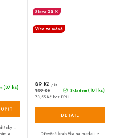
:%
35 %
SALECODE:DESITKA:10:%
Více za méně
89 Kč
/ ks
(37 ks)
m
(101 ks)
139 Kč
Skladem
73,55 Kč bez DPH
odtácky –
lním a
Dřevěná krabička na medaili z