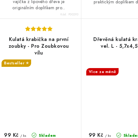
vajíčka z lipového dřeva je
praktickým doplňkem do
originálním doplňkem pro...
Kód:
P00293
Kulatá krabička na první
Dřevěná kulatá kr
zoubky - Pro Zoubkovou
vel. L - 5,7x4,
vílu
Bestseller ⭐️
SALECODE:DESITKA:10
SALECODE:DESITKA:10:%
Více za méně
99 Kč
99 Kč
Skladem
Sklade
/ ks
/ ks