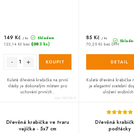
149 Kč
85 Kč
Skladem
/ ks
/ ks
Sklade
(383 ks)
123,14 Kč bez DPH
70,25 Kč bez DPH
Kulatá dřevěná krabička na první
Kulatá dřevěná krabička 
vlásky je dokonalým místem pro
je elegantní svatební do
uchování prvních...
uložení snubních.
Kód:
P00175/11
Dřevěná krabička ve tvaru
Dřevěná krabič
vajíčka - 5x7 cm
podtácky