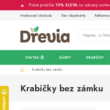
Přejít
Právě probíhá
10% SLEVA
na vybraný sorti
na
obsah
Hodnocení obchodu
Stav objednávky
Reklamace
SVATBA 💍
DÁRKY
KRABIČKY
Domů
Krabičky bez zámku
Krabičky bez zámku