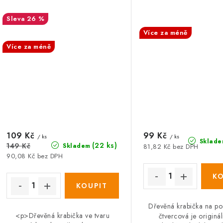
26 %
SALECODE:DESITKA:10
SALECODE:DESITKA:10:%
Více za méně
Více za méně
109 Kč
99 Kč
/ ks
/ ks
Sklade
(22 ks)
149 Kč
Skladem
81,82 Kč bez DPH
90,08 Kč bez DPH
Dřevěná krabička na p
<p>Dřevěná krabička ve tvaru
čtvercová je originá