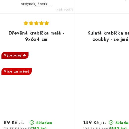
prstýnek, šperk,...
Kód:
P00175
Dřevěná krabička malá -
Kulatá krabička n
9x6x4 cm
zoubky - se jm
Výprodej 🔥
SALECODE:DESITKA:10
SALECODE:DESITKA:10:%
Více za méně
89 Kč
149 Kč
Skladem
Sklade
/ ks
/ ks
(153 ks)
(383 ks)
73,55 Kč bez DPH
123,14 Kč bez DPH