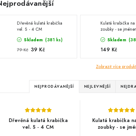
Nejprodávanější
Dřevěná kulatá krabička
Kulatá krabička na
vel. S - 4 CM
zoubky - se jméne
Skladem
(381 ks)
Skladem
(38
39 Kč
149 Kč
79 Kč
Zobrazit více produk
Ř
NEJPRODÁVANĚJŠÍ
NEJLEVNĚJŠÍ
NEJDRA
a
V
z
ý
e
Dřevěná kulatá krabička
Kulatá krabička n
p
vel. S - 4 CM
zoubky - se jm
n