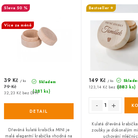
í
50 %
Bestseller ⭐️
s
p
SALECODE:DESITKA:10:%
SALECODE:DESITKA:10
p
Více za méně
r
r
o
o
d
d
u
u
k
39 Kč
149 Kč
Sklade
/ ks
/ ks
k
Skladem
t
79 Kč
(383 ks)
123,14 Kč bez DPH
(381 ks)
32,23 Kč bez DPH
ů
ů
Kulatá dřevěná krabička
Dřevěná kulatá krabička MINI je
zoubky je dokonalým m
malá elegantní krabička vhodná na
uchování mléčných