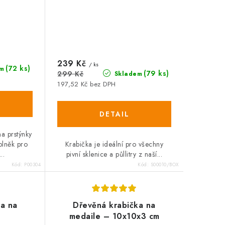
239 Kč
/ ks
(72 ks)
m
(79 ks)
299 Kč
Skladem
197,52 Kč bez DPH
na prstýnky
plněk pro
Krabička je ideální pro všechny
..
pivní sklenice a půllitry z naší...
Kód:
P00304
Kód:
S00010/BOX
ka na
Dřevěná krabička na
medaile – 10x10x3 cm