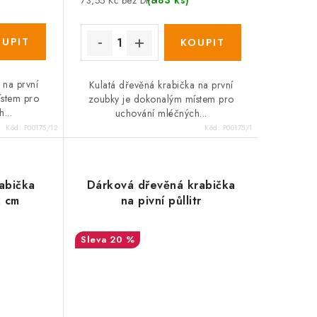
(383 ks)
73,55 Kč bez DPH
 na první
Kulatá dřevěná krabička na první
ístem pro
zoubky je dokonalým místem pro
...
uchování mléčných...
Kód:
P00175/12
Kód:
P00175/1
abička
Dárková dřevěná krabička
2 cm
na pivní půllitr
:%
20 %
SALECODE:DESITKA:10:%