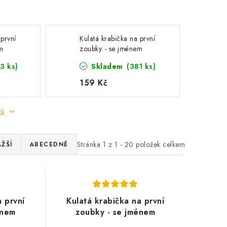
 první
Kulatá krabička na první
m
zoubky - se jménem
3 ks)
Skladem
(381 ks)
159 Kč
tů
Stránka
1
z
1
-
20
položek celkem
ŽŠÍ
ABECEDNĚ
a první
Kulatá krabička na první
énem
zoubky - se jménem