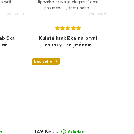
 vaší...
lipového dřeva je elegantní obal
pro medaili, šperk nebo...
Kód:
D00294
Kód:
D00278
abička
Kulatá krabička na první
5 cm
zoubky - se jménem
:%
Bestseller ⭐️
SALECODE:DESITKA:10:%
149 Kč
m
Skladem
/ ks