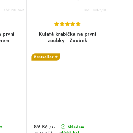
Kód:
P00175/8
Kód:
P00175/10
a první
Kulatá krabička na první
énem
zoubky - Zoubek
:%
Bestseller ⭐️
SALECODE:DESITKA:10:%
89 Kč
m
Skladem
/ ks