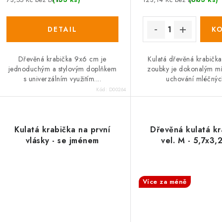
Dřevěná krabička 9x6 cm je
Kulatá dřevěná krabička
jednoduchým a stylovým doplňkem
zoubky je dokonalým m
s univerzálním využitím....
uchování mléčných
Kód:
D00264
Kulatá krabička na první
Dřevěná kulatá kr
vlásky - se jménem
vel. M - 5,7x3,
SALECODE:DESITKA:10:%
SALECODE:DESITKA:10
Více za méně