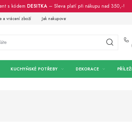
ment s kódem
DESITKA
– Sleva platí při nákupu nad 350,-!
 a vrácení zboží
Jak nakupovat
Dřeviny a certifikáty
Pro
KUCHYŇSKÉ POTŘEBY
DEKORACE
PŘÍLEŽ