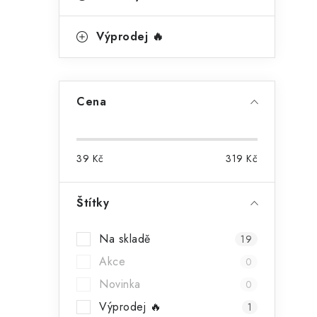
i
e
l
Výprodej 🔥
Cena
39
Kč
319
Kč
Štítky
t
Na skladě
19
Akce
0
Novinka
0
Výprodej 🔥
1