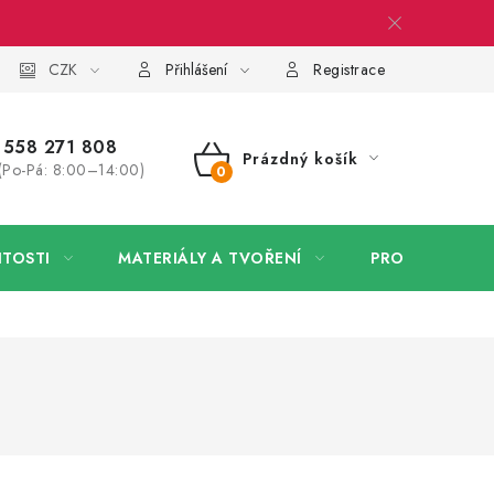
 firmy
CZK
Velkoobchod
Kontakt
Přihlášení
Registrace
558 271 808
Prázdný košík
(Po-Pá: 8:00–14:00)
NÁKUPNÍ
KOŠÍK
ITOSTI
MATERIÁLY A TVOŘENÍ
PRO FIRMY