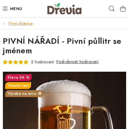
Přejít
Hleda
na
obsah
Pivní sklenice
SVATBA 💍
PIVNÍ NÁŘADÍ - Pivní půllitr se
DÁRKY
jménem
KRABIČKY
Podrobnosti hodnocení
2 hodnocení
KUCHYŇSKÉ POTŘEBY
26 %
DEKORACE
Vlastní text
Výroba na míru 🎨
PŘÍLEŽITOSTI
MATERIÁLY A TVOŘENÍ