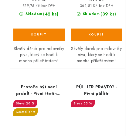
329,75 Kč bez DPH
362,81 Kč bez DPH
(42 ks)
(39 ks)
Skladem
Skladem
Skvělý dárek pro milovníky
Skvělý dárek pro milovníky
piva, který se hodí k
piva, který se hodí k
mnoha příležitostem!
mnoha příležitostem!
Protože být není
PŮLLITR PRAVDY! -
prdel! - Pivní třetinka
Pivní půllitr
0,3 L, se jménem
20 %
33 %
Bestseller ⭐️