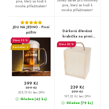
Skvělý dárek pro milovníky
piva, který se hodí k
piva, který se hodí k
mnoha příležitostem!
mnoha příležitostem!
JDU NA JEDNO - Pivní
Dárková dřevěná
půllitr
krabička na pivní
33 %
půllitr
20 %
Bestseller ⭐️
399 Kč
239 Kč
599 Kč
299 Kč
329,75 Kč bez DPH
197,52 Kč bez DPH
(42 ks)
Skladem
(79 ks)
Skladem