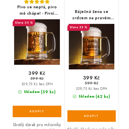
Pivo se neptá, pivo
Báječná žena se
mě chápe! - Pivní
srdcem na pravém
půllitr
33 %
místě - Pivní půllitr
33 %
399 Kč
399 Kč
599 Kč
599 Kč
329,75 Kč bez DPH
329,75 Kč bez DPH
(39 ks)
Skladem
(42 ks)
Skladem
Skvělý dárek pro milovníky