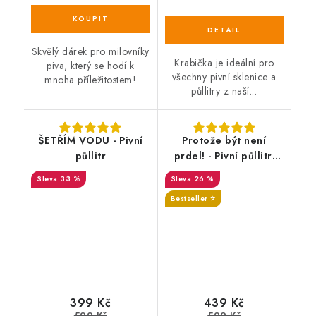
Skvělý dárek pro milovníky
Krabička je ideální pro
piva, který se hodí k
všechny pivní sklenice a
mnoha příležitostem!
půllitry z naší...
ŠETŘÍM VODU - Pivní
Protože být není
půllitr
prdel! - Pivní půllitr,
se jménem
33 %
26 %
Bestseller ⭐️
399 Kč
439 Kč
599 Kč
599 Kč