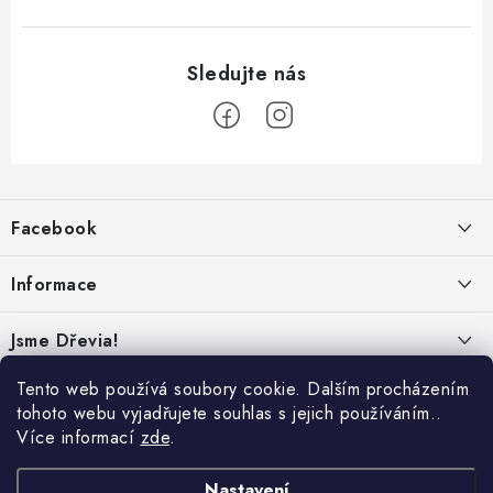
Z
á
Facebook
p
a
Informace
t
í
Obchodní podmínky
Jsme Dřevia!
Ochrana osobních údajů
Kontakt
Tento web používá soubory cookie. Dalším procházením
Reklamace & vrácení
tohoto webu vyjadřujete souhlas s jejich používáním..
Náš příběh
Více informací
zde
.
Hodnocení
Online platby:
Přepravci:
Udržitelnost
Nastavení