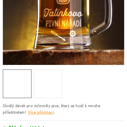
PRO FIRMY
NOVINKY
VÝPRODEJ 🔥
Hodnocení obchodu
Stav objednávky
Reklamace a vrácení zboží
Jak nakupovat
Dřeviny a certifikáty
Pro firmy
Velkoobchod
Kontakt
Skvělý dárek pro milovníky piva, který se hodí k mnoha
příležitostem!
Více informací