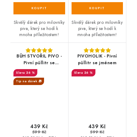
Skvělý dárek pro milovníky
Skvělý dárek pro milovníky
piva, který se hodí k
piva, který se hodí k
mnoha příležitostem!
mnoha příležitostem!
BŮH STVOŘIL PIVO -
PIVOHOLIK - Pivní
Pivní půllitr se
půllitr se jménem
jménem
26 %
26 %
Tip na dárek 🎁
439 Kč
439 Kč
599 Kč
599 Kč