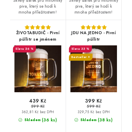
Skvělý dárek pro milovníky
Skvělý dárek pro milovníky
piva, který se hodí k
piva, který se hodí k
mnoha příležitostem!
mnoha příležitostem!
ŽIVOTABUDIČ - Pivní
JDU NA JEDNO - Pivní
půllitr se jménem
půllitr
26 %
33 %
Bestseller ⭐️
439 Kč
399 Kč
599 Kč
599 Kč
362,81 Kč bez DPH
329,75 Kč bez DPH
(36 ks)
(38 ks)
Skladem
Skladem