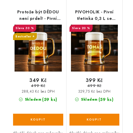
Protože být DĚDOU
PIVOHOLIK - Pivní
není prdel! - Pivní
třetinka 0,3 L se
třetinka 0,3 L
jménem
30 %
20 %
Bestseller ⭐️
349 Kč
399 Kč
499 Kč
499 Kč
288,43 Kč bez DPH
329,75 Kč bez DPH
(59 ks)
(59 ks)
Skladem
Skladem