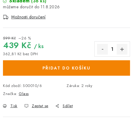
Skladem
(36 ks)
11.8.2026
Možnosti doručení
599 Kč
–26 %
439 Kč
/ ks
362,81 Kč bez DPH
Měrná cena:
PŘIDAT DO KOŠÍKU
Kód zboží:
S00010/6
Záruka
:
2 roky
Značka:
Glass
Tisk
Zeptat se
Sdílet