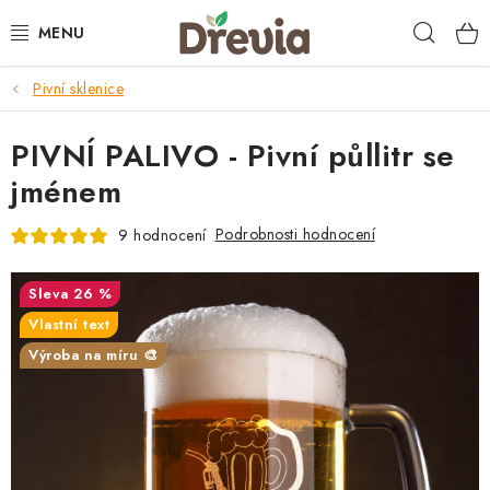
Přejít
Hleda
na
obsah
Pivní sklenice
SVATBA 💍
PIVNÍ PALIVO - Pivní půllitr se
DÁRKY
jménem
KRABIČKY
Podrobnosti hodnocení
9 hodnocení
KUCHYŇSKÉ POTŘEBY
26 %
DEKORACE
Vlastní text
Výroba na míru 🎨
PŘÍLEŽITOSTI
MATERIÁLY A TVOŘENÍ