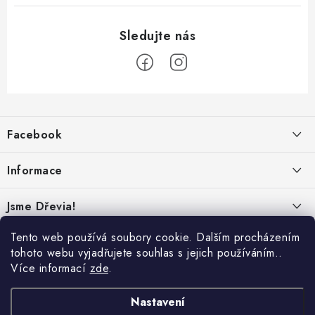
Z
á
Facebook
p
a
Informace
t
í
Obchodní podmínky
Jsme Dřevia!
Ochrana osobních údajů
Kontakt
Tento web používá soubory cookie. Dalším procházením
Reklamace & vrácení
tohoto webu vyjadřujete souhlas s jejich používáním..
Náš příběh
Více informací
zde
.
Hodnocení
Online platby:
Přepravci:
Udržitelnost
Nastavení
Dřeviny a certifikáty
Nabídka pro firmy