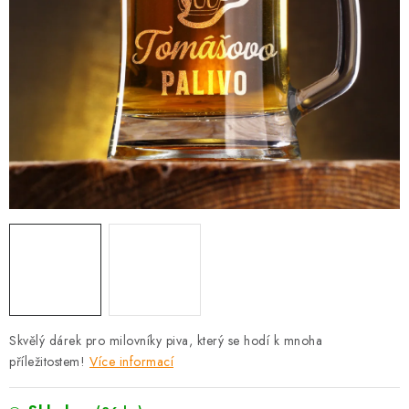
PRO FIRMY
NOVINKY
VÝPRODEJ 🔥
Hodnocení obchodu
Stav objednávky
Reklamace a vrácení zboží
Jak nakupovat
Dřeviny a certifikáty
Pro firmy
Velkoobchod
Kontakt
Skvělý dárek pro milovníky piva, který se hodí k mnoha
příležitostem!
Více informací