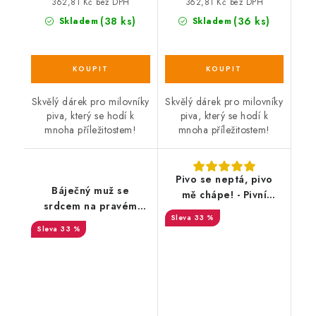
362,81 Kč bez DPH
362,81 Kč bez DPH
(38 ks)
(36 ks)
Skladem
Skladem
Skvělý dárek pro milovníky
Skvělý dárek pro milovníky
piva, který se hodí k
piva, který se hodí k
mnoha příležitostem!
mnoha příležitostem!
Pivo se neptá, pivo
Báječný muž se
mě chápe! - Pivní
srdcem na pravém
půllitr
33 %
místě - Pivní půllitr
33 %